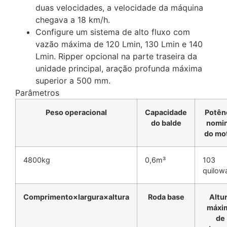
duas velocidades, a velocidade da máquina
chegava a 18 km/h.
Configure um sistema de alto fluxo com
vazão máxima de 120 Lmin, 130 Lmin e 140
Lmin. Ripper opcional na parte traseira da
unidade principal, aração profunda máxima
superior a 500 mm.
Parâmetros
Peso operacional
Capacidade
Potên
do balde
nomin
do mo
4800kg
0,6m³
103
quilow
Comprimento×largura×altura
Roda ba
se
Altu
máxi
de