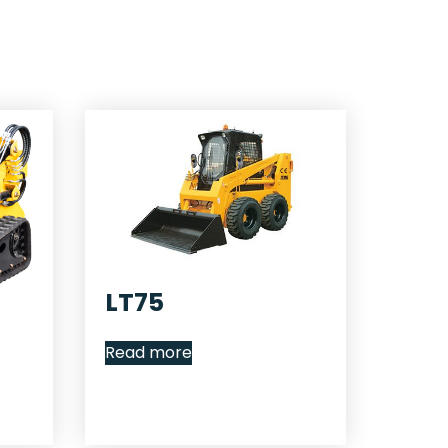
LT75
Read more