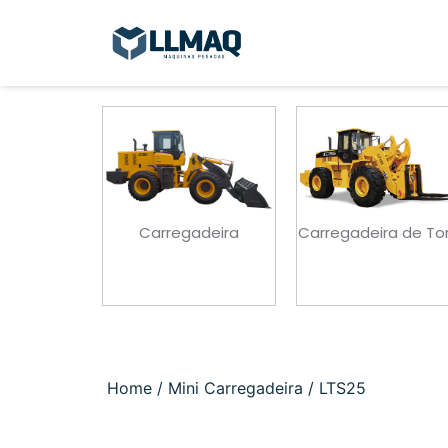
adeira
Carregadeira de Toras
Carregadeira Elétr
Home
/
Mini Carregadeira
/ LTS25