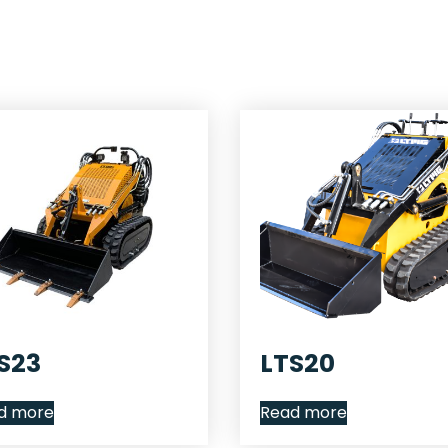
S23
LTS20
d more
Read more